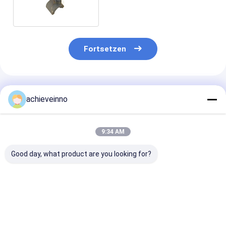
Liebherr TEKA SICOMA BHS
Fortsetzen
Empfohlene Produkte
achieveinno
9:34 AM
Good day, what product are you looking for?
Legierter
Maschinerie-
Konkrete
Betonmischer-Liner
Ersatzteil-Mischer-
Mischanlage
für tragbare
Zwischenlagen-
HZS120
Betonmischanlage
Mischer-
SICOMA BHS
Abnutzungs-Ersatz
Bestpreis
Bestpreis
Bestprei