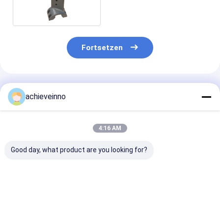
des Mischer-SICOMA
Fortsetzen
Empfohlene Produkte
achieveinno
4:16 AM
Good day, what product are you looking for?
Legierter
Maschinerie-
Konkrete
Betonmischer-Liner
Ersatzteil-Mischer-
Mischanlage
für tragbare
Zwischenlagen-
HZS120
Betonmischanlage
Mischer-
SICOMA BHS
Abnutzungs-Ersatz
Bestpreis
Bestpreis
Bestprei