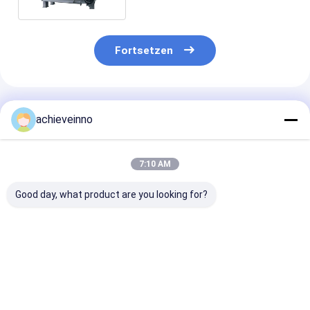
Fortsetzen
Empfohlene Produkte
achieveinno
7:10 AM
Good day, what product are you looking for?
Generalüberholte
47M Gebrauchter
47M Ersatzteil
Betonpumpe-LKW-
Betonpumpenwagen
LKW-Betonpu
Pumpen-Maschine
in ausgezeichnetem
Gebraucht zu
PUTZMEISTER
Zustand für
Verkaufspreis
Zoomlion 47X-5RZ
Zoomlion
Zoomlion
Bestpreis
Bestpreis
Bestprei