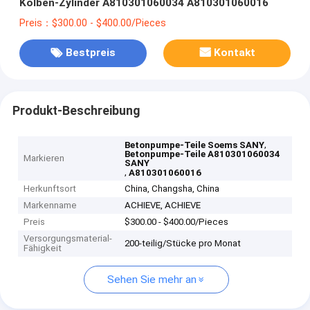
Kolben-Zylinder A810301060034 A810301060016
Preis：$300.00 - $400.00/Pieces
Bestpreis
Kontakt
Produkt-Beschreibung
,
Betonpumpe-Teile Soems SANY
Betonpumpe-Teile A810301060034
Markieren
SANY
,
A810301060016
Herkunftsort
China, Changsha, China
Markenname
ACHIEVE, ACHIEVE
Preis
$300.00 - $400.00/Pieces
Versorgungsmaterial-
200-teilig/Stücke pro Monat
Fähigkeit
Sehen Sie mehr an