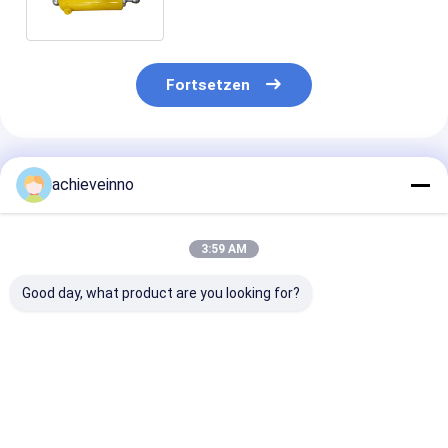
A810301060016
Fortsetzen
Empfohlene Produkte
achieveinno
3:59 AM
Good day, what product are you looking for?
Doppelwand-
272317000 SANY
252898002 die
Betonpumpe-
Hydrauliköl-
SANY-Betonp
Biegungs-Rohrbogen
Luftfilter der
Teil-Dichtung 
für P.M. Sany
Betonpumpe-Teil-
Putzmeister
Zoomlion 67 HRC
Betonpumpe-10µ
gestoßenen Ri
Bestpreis
Bestpreis
Bestprei