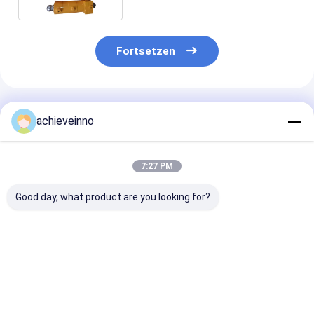
Fortsetzen
Empfohlene Produkte
achieveinno
7:27 PM
Good day, what product are you looking for?
Doppelwand-
272317000 SANY
252898002 die
Betonpumpe-
Hydrauliköl-
SANY-Betonp
Biegungs-Rohrbogen
Luftfilter der
Teil-Dichtung 
für P.M. Sany
Betonpumpe-Teil-
Putzmeister
Zoomlion 67 HRC
Betonpumpe-10µ
gestoßenen Ri
Bestpreis
Bestpreis
Bestprei