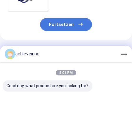
Ausrüstung
Fortsetzen
Empfohlene Produkte
achieveinno
8:01 PM
Good day, what product are you looking for?
Doppelwand-
272317000 SANY
252898002 die
Betonpumpe-
Hydrauliköl-
SANY-Betonp
Biegungs-Rohrbogen
Luftfilter der
Teil-Dichtung 
für P.M. Sany
Betonpumpe-Teil-
Putzmeister
Zoomlion 67 HRC
Betonpumpe-10µ
gestoßenen Ri
Bestpreis
Bestpreis
Bestprei