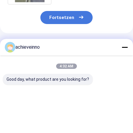
Fortsetzen
Empfohlene Produkte
achieveinno
4:32 AM
Good day, what product are you looking for?
123mm Rohrbogen
Schnitt von Ring For
Erzielen Sie
des Betonpumpe-
Putzmeister
Betonpumpe-T
Ellbogen-R279-90 90
Concrete Pump-LKW
PUTZMEISTE
Grad
DN200 DN230
legieren Shotc
458878 494520
Maschinen-
Bestpreis
Bestpreis
Bestprei
Ersatzteile