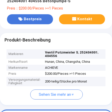
252404001 404556 Betonpumpe-S
Preis：$200.00/Pieces >=1 Pieces
Bestpreis
Kontakt
Produkt-Beschreibung
,
,
Ventil Putzmeister S
252404001
Markieren
404556
Herkunftsort
Hunan, China, Changsha, China
Markenname
ACHIEVE
Preis
$200.00/Pieces >=1 Pieces
Versorgungsmaterial-
200-teilig/Stücke pro Monat
Fähigkeit
Sehen Sie mehr an