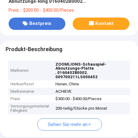
Abnutzungs-Ring 0160402B0002
009700211LS000452
Preis：$300.00 - $400.00/Pieces
Bestpreis
Kontakt
Produkt-Beschreibung
ZOOMLIONS-Schauspiel-
Abnutzungs-Platte
Markieren
,
,
0160402B0002
009700211LS000452
Herkunftsort
Hunan, China
Markenname
ACHIEVE
Preis
$300.00 - $400.00/Pieces
Versorgungsmaterial-
200-teilig/Stücke pro Monat
Fähigkeit
Sehen Sie mehr an