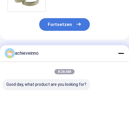
009700211LS000452
Fortsetzen
Empfohlene Produkte
achieveinno
8:26 AM
Good day, what product are you looking for?
konkretes
Die Betonpumpe-
Rohr
mischendes Paddel
Teile Soems D220
001690201A0
441540 441541 für
ZOOMLION tragen
001690201A0
Putzmeister
Ärmel 228383004
DN180 Zoomli
des Ventil-S R
Bestpreis
Bestpreis
Bestprei