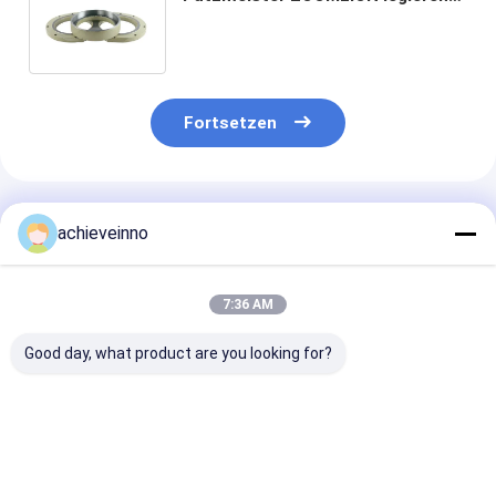
Schauspiel-Abnutzungs-Platten-
Ring 001790201A0000002
Fortsetzen
Empfohlene Produkte
achieveinno
7:36 AM
Good day, what product are you looking for?
konkretes
Die Betonpumpe-
Rohr
mischendes Paddel
Teile Soems D220
001690201A0
441540 441541 für
ZOOMLION tragen
001690201A0
Putzmeister
Ärmel 228383004
DN180 Zoomli