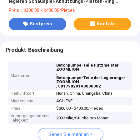
legieren Schauspiel-Abnutzungs-Platten-Ring
001790201A0000002
Preis：$300.00 - $400.00/Pieces
Bestpreis
Kontakt
Produkt-Beschreibung
Betonpumpe-Teile Putzmeister
ZOOMLION
,
Markieren
Betonpumpe-Teile der Legierungs-
ZOOMLION
,
001790201A0000002
Herkunftsort
Hunan, China, Changsha, China
Markenname
ACHIEVE
Preis
$300.00 - $400.00/Pieces
Versorgungsmaterial-
200-teilig/Stücke pro Monat
Fähigkeit
Sehen Sie mehr an