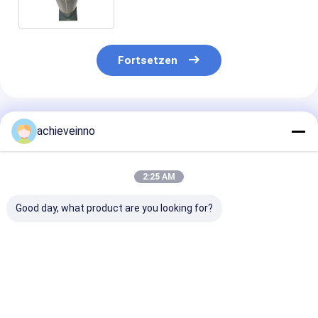
60mm Chrome
Fortsetzen
Empfohlene Produkte
achieveinno
2:25 AM
Good day, what product are you looking for?
123mm Rohrbogen
Schnitt von Ring For
Erzielen Sie
des Betonpumpe-
Putzmeister
Betonpumpe-T
Ellbogen-R279-90 90
Concrete Pump-LKW
PUTZMEISTE
Grad
DN200 DN230
legieren Shotc
458878 494520
Maschinen-
Bestpreis
Bestpreis
Bestprei
Ersatzteile