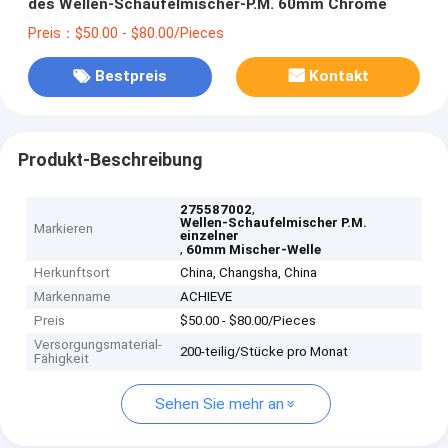
des Wellen-Schaufelmischer-P.M. 60mm Chrome
Preis：$50.00 - $80.00/Pieces
Bestpreis
Kontakt
Produkt-Beschreibung
,
275587002
Wellen-Schaufelmischer P.M.
Markieren
einzelner
,
60mm Mischer-Welle
Herkunftsort
China, Changsha, China
Markenname
ACHIEVE
Preis
$50.00 - $80.00/Pieces
Versorgungsmaterial-
200-teilig/Stücke pro Monat
Fähigkeit
Sehen Sie mehr an