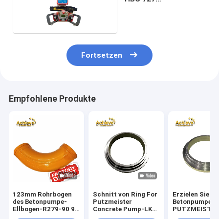
PUTZMEISTER
Fortsetzen
Empfohlene Produkte
123mm Rohrbogen
Schnitt von Ring For
Erzielen Sie
des Betonpumpe-
Putzmeister
Betonpumpe-T
Ellbogen-R279-90 90
Concrete Pump-LKW
PUTZMEISTE
Grad
DN200 DN230
legieren Shotc