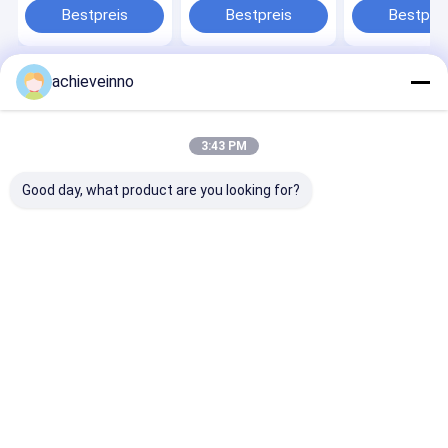
458878 494520
Maschinen-
Bestpreis
Bestpreis
Bestprei
Ersatzteile
achieveinno
Startseite
Über uns
Kontakt
Desktop Site
Seitenverzeichnis
Datenschutz-Bestimmungen
Qualität
Betonpumpe-Teile Putzmeister
China Fabrik.Copyright ©
3:43 PM
2026 Achieve Innovations (Changsha) Co., Ltd.. All Rights Reserved.
Good day, what product are you looking for?
Haus
Produkte
Über uns