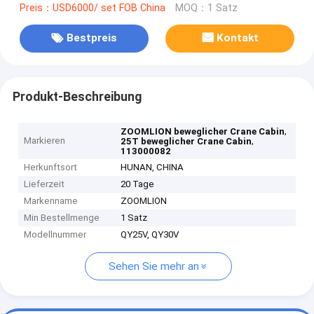
Preis：USD6000/ set FOB China
MOQ：1 Satz
Bestpreis
Kontakt
Produkt-Beschreibung
,
ZOOMLION beweglicher Crane Cabin
Markieren
,
25T beweglicher Crane Cabin
113000082
Herkunftsort
HUNAN, CHINA
Lieferzeit
20 Tage
Markenname
ZOOMLION
Min Bestellmenge
1 Satz
Modellnummer
QY25V, QY30V
Sehen Sie mehr an