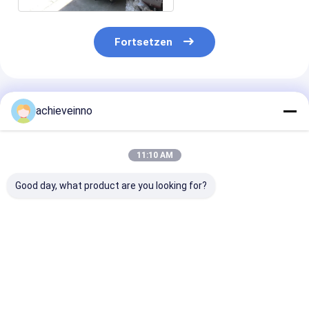
Fortsetzen
Empfohlene Produkte
achieveinno
11:10 AM
Good day, what product are you looking for?
konkretes
Die Betonpumpe-
Rohr
mischendes Paddel
Teile Soems D220
001690201A0
441540 441541 für
ZOOMLION tragen
001690201A0
Putzmeister
Ärmel 228383004
DN180 Zoomli
des Ventil-S R
Bestpreis
Bestpreis
Bestprei