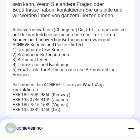
Unsere Teamexportprodukte nach DEUTSCHLAND,
◆
sein kann. Wenn Sie andere Fragen oder
Fabrik-Ausflug
Bedürfnisse haben, kontaktieren Sie uns bitte und
Großbritannien AMERIKA,
AUSTRALIEN, NEUSEELAND,
wir werden Ihnen von ganzem Herzen dienen.
JAPAN, SINGAPUR und einige Regionen über der Welt,
Qualitätskontrolle
bewerteten mehr als $5.000.000,00.
Achieve Innovations (Changsha) Co., Ltd., ist spezialisiert
Treten Sie mit uns in Verbindung
auf Rekonstruktionsbetonpumpen und -teile, liefern
Kunden nur hochwertige Betonpumpen, während
ACHIEVE Kunden und Partner liefert:
Mit unseren reichen Erfahrungen und Professionalismus
◆
Nachrichten
1) Umgebaute Lkw-Krane
in
Maschinen, im internationalen Handel und in
den
der
2) Brandneue Betonpumpen
3) Betonbatterien
Lokolisierung in
verschiedenen Ländern, gewinnen wir
Fälle
den
4) Turmkrane und Bauhänge
mehr und mehr die Konzerne der Kunden und gewinnen
5) Ersatzteile für Betonpumpen und Betonbatching-
Fordern Sie ein Zitat
Anlagen
einen guten Ruf, der als die Wertgegenstände der Firma
gehütet wird.
Sie können das ACHIEVE-Team per WhatsApp
kontaktieren:
+86 189 7589 9860 (Keeway)
+86 135 0746 4139 (Joanna)
Betonpumpe-Teile Putzmeister
Wir sind ganz sicher, dass wir Chinas konkrete
◆
+86 180 7516 1689 (Vigoss)
+86 135 0849 0450 (Liu)
Maschinerieindustrie besser als die meisten
Betonpumpe-Teile Zoomlion
internationalen Kunden kennen. Unterdessen kennen wir
die ausländischen Absatzmärkte, die die chinesischen
achieveinno
Recommended Products
Betonpumpe-Teile Sany
Lieferanten in
Industrie besser als meisten sind. Diese
der