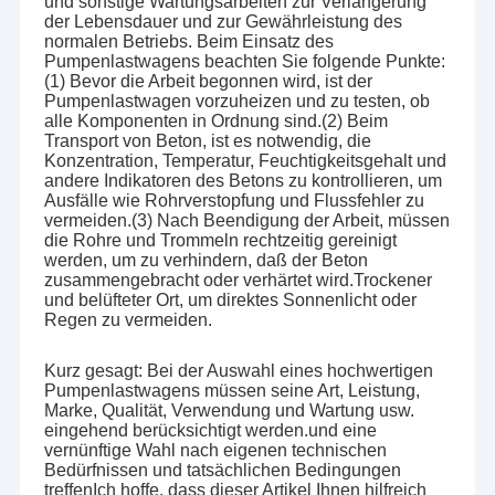
und sonstige Wartungsarbeiten zur Verlängerung
der Lebensdauer und zur Gewährleistung des
normalen Betriebs. Beim Einsatz des
Pumpenlastwagens beachten Sie folgende Punkte:
(1) Bevor die Arbeit begonnen wird, ist der
Pumpenlastwagen vorzuheizen und zu testen, ob
alle Komponenten in Ordnung sind.(2) Beim
Transport von Beton, ist es notwendig, die
Konzentration, Temperatur, Feuchtigkeitsgehalt und
andere Indikatoren des Betons zu kontrollieren, um
Ausfälle wie Rohrverstopfung und Flussfehler zu
vermeiden.(3) Nach Beendigung der Arbeit, müssen
die Rohre und Trommeln rechtzeitig gereinigt
werden, um zu verhindern, daß der Beton
zusammengebracht oder verhärtet wird.Trockener
und belüfteter Ort, um direktes Sonnenlicht oder
Regen zu vermeiden.
Haus
Kurz gesagt: Bei der Auswahl eines hochwertigen
Pumpenlastwagens müssen seine Art, Leistung,
Erzielen Sie Innovationen (Changsha), das Co., Ltd.
◆
Marke, Qualität, Verwendung und Wartung usw.
Produkte
eingehend berücksichtigt werden.und eine
anstrebt, die Rentabilität seiner Kunden zu verbessern.
vernünftige Wahl nach eigenen technischen
Über uns
Bedürfnissen und tatsächlichen Bedingungen
treffenIch hoffe, dass dieser Artikel Ihnen hilfreich