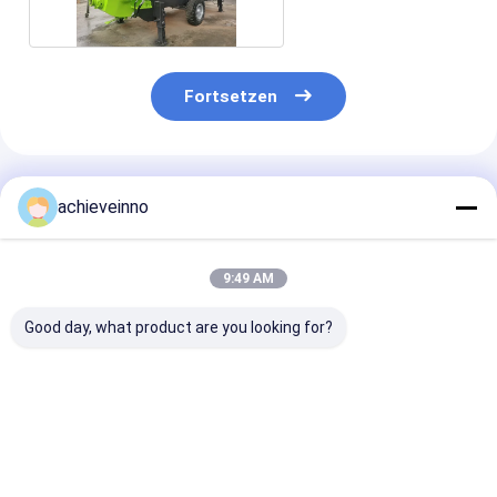
Fortsetzen
Empfohlene Produkte
achieveinno
9:49 AM
Good day, what product are you looking for?
38 Meter ZOOMLION
Betonpumpe-LKW
Gebrauchte
erneuerte
benutzte Wasser-
ZOOMLION 6
Betonpumpe-LKW
Behälter
Autobetonpu
Beton-Pumpe
Putzmeister-Pumpe
67X-7RZ zum
Putzmeister
37 Meter Zoomlion
Verkauf
Bestpreis
Bestpreis
Bestprei